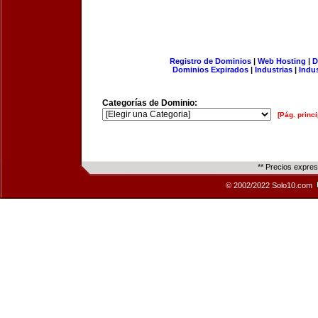
Registro de Dominios
|
Web Hosting
|
D
Dominios Expirados
|
Industrias
|
Indu
Categorías de Dominio:
[Pág. princi
** Precios expre
© 2002/2022 Solo10.com