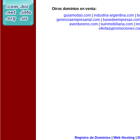
Otros dominios en venta:
guiamodas.com
|
industria-argentina.com
|
b
gerenciaempresarial.com
|
basedeempresas.co
aventureros.com
|
suinmobiliaria.com
|
in
ofertasypromociones.c
Registro de Dominios
|
Web Hosting
|
D