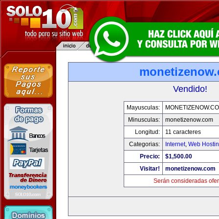
monetizenow
Vendido!
Mayusculas:
MONETIZENOW.C
Minusculas:
monetizenow.com
Longitud:
11 caracteres
Categorias:
Internet
,
Web Hostin
Precio:
$1,500.00
Visitar!
monetizenow.com
Serán consideradas ofer