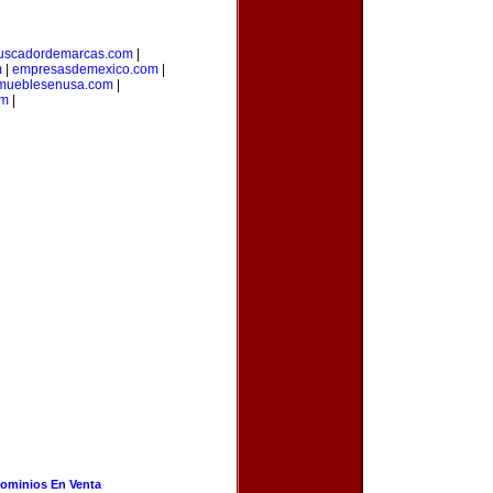
uscadordemarcas.com
|
m
|
empresasdemexico.com
|
mueblesenusa.com
|
om
|
ominios En Venta