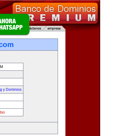
.com
OM
g y Dominios
tas