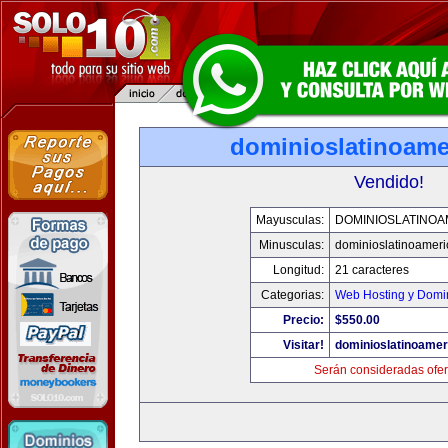
dominioslatinoame
Vendido!
Mayusculas:
DOMINIOSLATINOA
Minusculas:
dominioslatinoamer
Longitud:
21 caracteres
Categorias:
Web Hosting y Domi
Precio:
$550.00
Visitar!
dominioslatinoame
Serán consideradas ofer