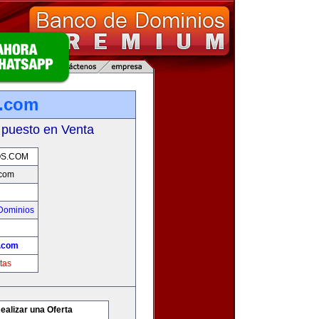
.com
 puesto en Venta
OS.COM
com
Dominios
.com
tas
ealizar una Oferta