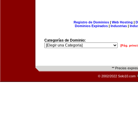
Registro de Dominios
|
Web Hosting
|
D
Dominios Expirados
|
Industrias
|
Indu
Categorías de Dominio:
[Pág. princi
** Precios expre
© 2002/2022 Solo10.com