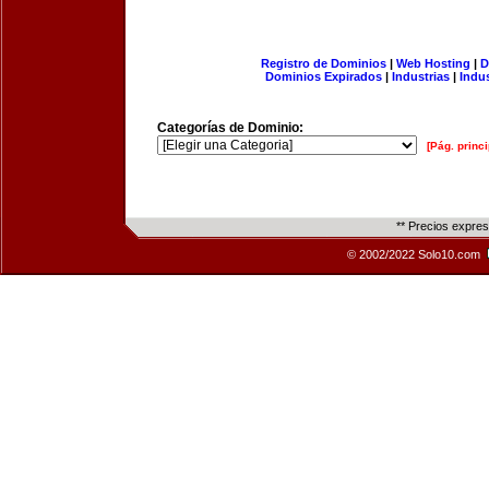
Registro de Dominios
|
Web Hosting
|
D
Dominios Expirados
|
Industrias
|
Indu
Categorías de Dominio:
[Pág. princi
** Precios expre
© 2002/2022 Solo10.com