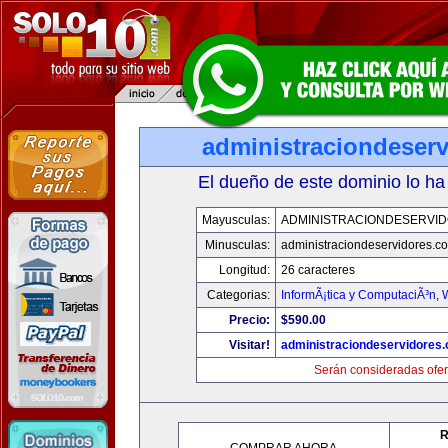
administraciondeser
El dueño de este dominio lo ha
Mayusculas:
ADMINISTRACIONDESERVI
Minusculas:
administraciondeservidores.c
Longitud:
26 caracteres
Categorias:
InformÃ¡tica y ComputaciÃ³n
,
Precio:
$590.00
Visitar!
administraciondeservidores
Serán consideradas ofer
R