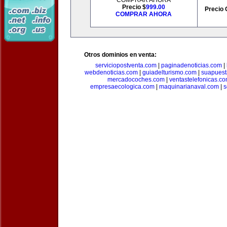
COMPRAR AHORA
Precio $
999.00
Precio 
COMPRAR AHORA
Otros dominios en venta:
serviciopostventa.com
|
paginadenoticias.com
|
webdenoticias.com
|
guiadelturismo.com
|
suapues
mercadocoches.com
|
ventastelefonicas.c
empresaecologica.com
|
maquinarianaval.com
|
s