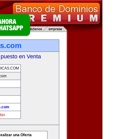
as.com
 puesto en Venta
ICAS.COM
.com
s.com
tas
ealizar una Oferta