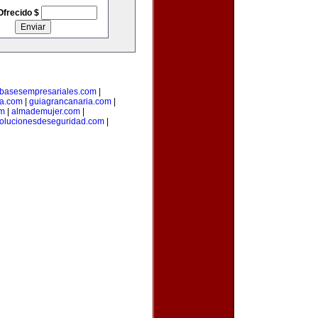
Ofrecido $
basesempresariales.com
|
ta.com
|
guiagrancanaria.com
|
om
|
almademujer.com
|
olucionesdeseguridad.com
|