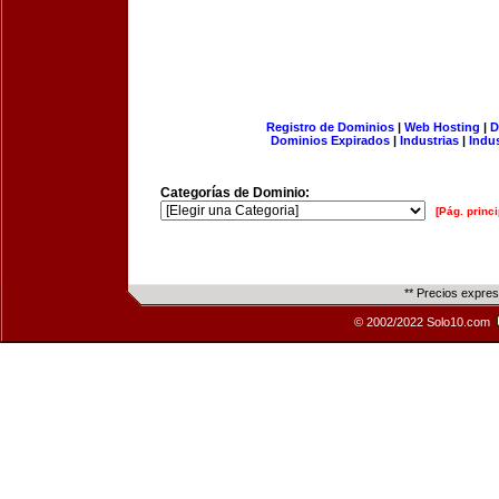
Registro de Dominios
|
Web Hosting
|
D
Dominios Expirados
|
Industrias
|
Indu
Categorías de Dominio:
[Pág. princi
** Precios expre
© 2002/2022 Solo10.com