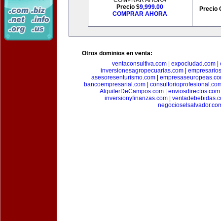
COMPRAR AHORA
Precio $
9,999.00
Precio 
COMPRAR AHORA
Otros dominios en venta:
ventaconsultiva.com
|
expociudad.com
|
inversionesagropecuarias.com
|
empresario
asesoresenturismo.com
|
empresaseuropeas.c
bancoempresarial.com
|
consultorioprofesional.co
AlquilerDeCampos.com
|
enviosdirectos.com
inversionyfinanzas.com
|
ventadebebidas.
negocioselsalvador.co