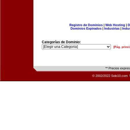
Registro de Dominios
|
Web Hosting
|
D
Dominios Expirados
|
Industrias
|
Indu
Categorías de Dominio:
[Pág. princi
** Precios expre
© 2002/2022 Solo10.com